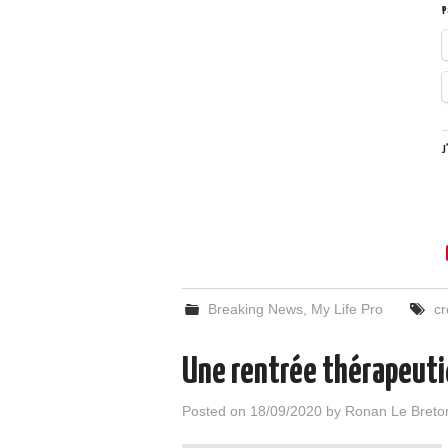
P
J
Breaking News
,
My Life Pro
cr
Une rentrée thérapeut
Posted on
18/09/2020
by
Ronan Le Breto