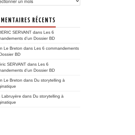
MENTAIRES RÉCENTS
DERIC SERVANT
dans
Les 6
andements d’un Dossier BD
n Le Breton
dans
Les 6 commandements
Dossier BD
éric SERVANT
dans
Les 6
andements d’un Dossier BD
n Le Breton
dans
Du storytelling à
ginatique
s Labruyère
dans
Du storytelling à
ginatique