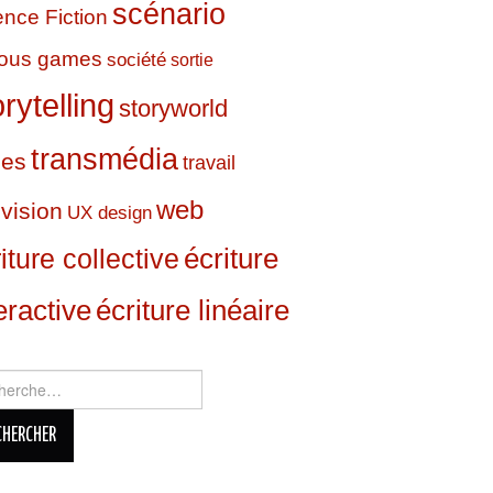
scénario
ence Fiction
ious games
société
sortie
orytelling
storyworld
transmédia
ies
travail
web
évision
UX design
écriture
iture collective
eractive
écriture linéaire
rcher :