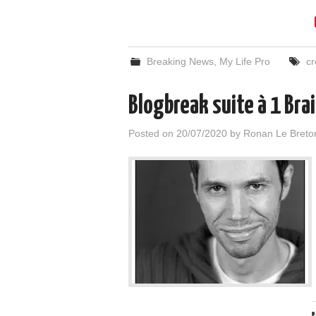
Breaking News
,
My Life Pro
cr
Blogbreak suite à 1 Bra
Posted on
20/07/2020
by
Ronan Le Breto
P