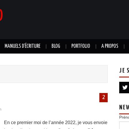
0
MANUELS D’ÉCRITURE
BLOG
PORTFOLIO
A PROPOS
JE 
2
NE
n
Prén
En ce premier moi de l’année 2022, je vous envoie