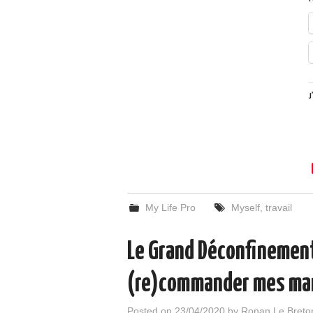
J
My Life Pro
Myself
,
travail
Le Grand Déconfinement
(re)commander mes ma
Posted on
23/04/2020
by
Ronan Le Breto