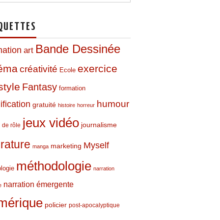
QUETTES
Bande Dessinée
mation
art
néma
exercice
créativité
Ecole
style
Fantasy
formation
humour
fication
gratuité
histoire
horreur
jeux vidéo
journalisme
 de rôle
térature
Myself
marketing
manga
méthodologie
logie
narration
narration émergente
e
mérique
policier
post-apocalyptique