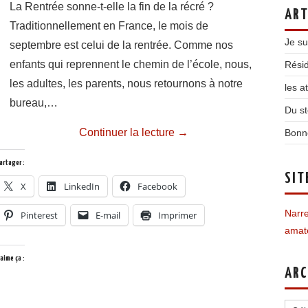
La Rentrée sonne-t-elle la fin de la récré ?
ART
Traditionnellement en France, le mois de
Je su
septembre est celui de la rentrée. Comme nos
enfants qui reprennent le chemin de l’école, nous,
Résid
les adultes, les parents, nous retournons à notre
les a
bureau,…
Du st
Continuer la lecture
→
Bonn
artager :
SIT
X
LinkedIn
Facebook
Narre
Pinterest
E-mail
Imprimer
amate
’aime ça :
ARC
Archi