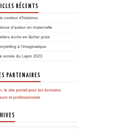
ICLES RÉCENTS
is conteur d’histoires
ence d’auteur en maternelle
teliers écrire en lâcher prise
orytelling à l’imaginatique
e année du Lapin 2023
ES PARTENAIRES
r, le site portail pour les écrivains
urs et professionnels
HIVES
ves