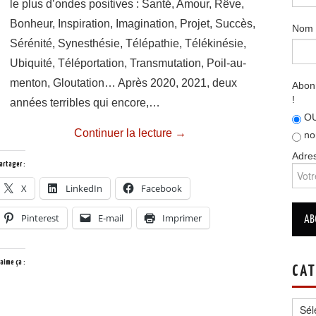
le plus d’ondes positives : Santé, Amour, Rêve,
Bonheur, Inspiration, Imagination, Projet, Succès,
Nom
Sérénité, Synesthésie, Télépathie, Télékinésie,
Ubiquité, Téléportation, Transmutation, Poil-au-
menton, Gloutation… Après 2020, 2021, deux
Abonn
!
années terribles qui encore,…
OU
Continuer la lecture
→
no
Adres
artager :
X
LinkedIn
Facebook
Pinterest
E-mail
Imprimer
’aime ça :
CAT
Catég