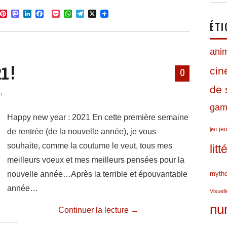
P
M
L
F
P
W
T
X
i
a
i
a
o
h
e
ÉTI
n
s
n
c
c
a
l
t
t
k
e
k
t
e
e
o
e
b
e
s
g
ani
r
d
d
o
t
A
r
e
o
I
o
p
a
ci
1 !
s
n
n
k
p
m
0
t
de 
n
gami
Happy new year : 2021 En cette première semaine
jeu
jeu
de rentrée (de la nouvelle année), je vous
souhaite, comme la coutume le veut, tous mes
lit
meilleurs voeux et mes meilleurs pensées pour la
nouvelle année…Après la terrible et épouvantable
mytho
année…
Visuell
nu
Continuer la lecture
→