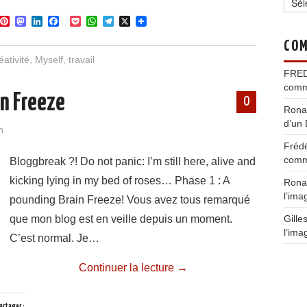
P
M
L
F
P
W
T
X
i
a
i
a
o
h
e
n
s
n
c
c
a
l
COM
t
t
k
e
k
t
e
éativité
,
Myself
,
travail
e
o
e
b
e
s
g
FRE
r
d
d
o
t
A
r
e
o
I
o
p
a
comm
in Freeze
s
n
n
k
p
m
0
t
Rona
d’un 
n
Fréd
comm
Bloggbreak ?! Do not panic: I’m still here, alive and
kicking lying in my bed of roses… Phase 1 : A
Rona
l’ima
pounding Brain Freeze! Vous avez tous remarqué
que mon blog est en veille depuis un moment.
Gille
l’ima
C’est normal. Je…
Continuer la lecture
→
artager :