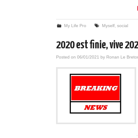
My Life Pro
Myself
,
social
2020 est finie, vive 202
Posted on
06/01/2021
by
Ronan Le Breto