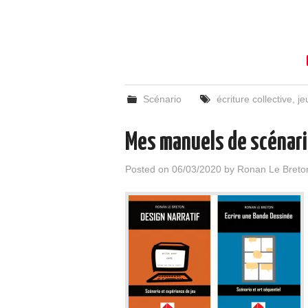
Scénario
écriture collective
,
je
Mes manuels de scénar
Posted on
06/03/2020
by
Ronan Le Breto