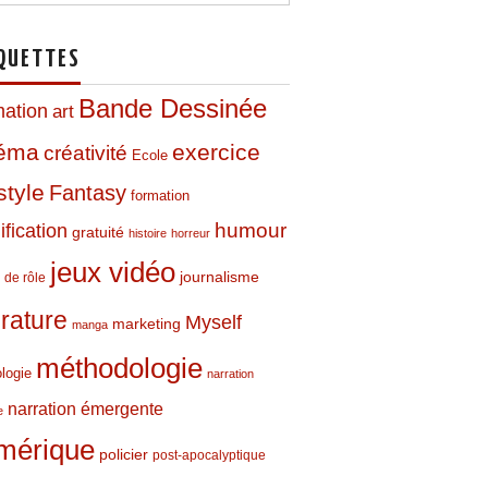
QUETTES
Bande Dessinée
mation
art
néma
exercice
créativité
Ecole
style
Fantasy
formation
humour
fication
gratuité
histoire
horreur
jeux vidéo
journalisme
 de rôle
térature
Myself
marketing
manga
méthodologie
logie
narration
narration émergente
e
mérique
policier
post-apocalyptique