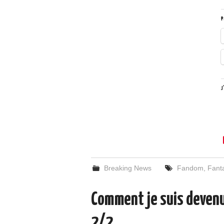
P
J
Breaking News
Fandom
,
Fant
Comment je suis devenu
2/2