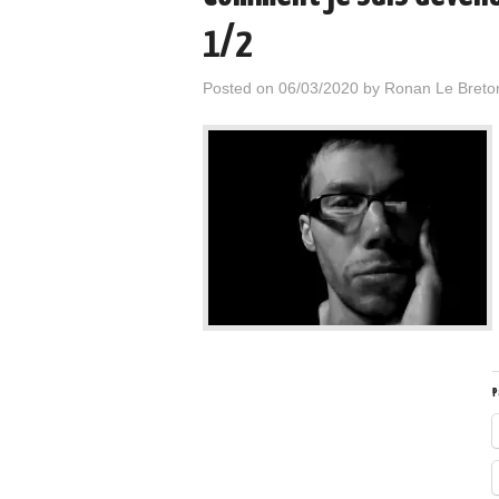
1/2
Posted on
06/03/2020
by
Ronan Le Breto
P