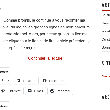
ART
n
Je su
Comme promis, je continue à vous raconter ma
Résid
vie, du moins les grandes lignes de mon parcours
les a
professionnel. Alors, pour ceux qui ont la flemme
Du st
de cliquer sur le lien et de lire l’article précédent, je
Bonn
le répète. Je reçois…
Continuer la lecture
→
SIT
artager :
Narre
X
LinkedIn
Facebook
amate
Pinterest
E-mail
Imprimer
ARC
Archi
’aime ça :