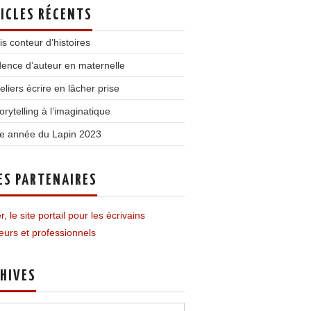
ICLES RÉCENTS
is conteur d’histoires
ence d’auteur en maternelle
teliers écrire en lâcher prise
orytelling à l’imaginatique
e année du Lapin 2023
ES PARTENAIRES
r, le site portail pour les écrivains
urs et professionnels
HIVES
ves