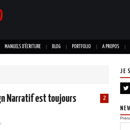
0
MANUELS D’ÉCRITURE
BLOG
PORTFOLIO
A PROPOS
JE 
n Narratif est toujours
2
NE
Prén
n