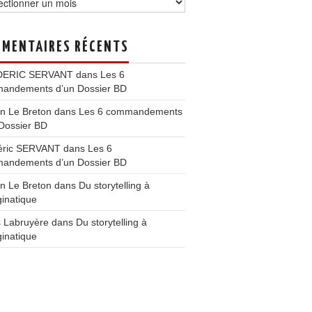
MENTAIRES RÉCENTS
DERIC SERVANT
dans
Les 6
andements d’un Dossier BD
n Le Breton
dans
Les 6 commandements
Dossier BD
éric SERVANT
dans
Les 6
andements d’un Dossier BD
n Le Breton
dans
Du storytelling à
ginatique
s Labruyère
dans
Du storytelling à
ginatique