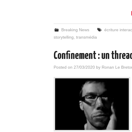
Breaking News
écriture interac
storytelling
,
transmédia
Confinement : un threa
Posted on
27/03/2020
by
Ronan Le Breto