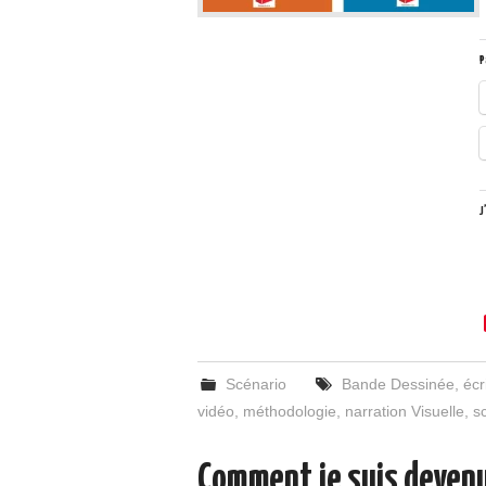
P
J
Scénario
Bande Dessinée
,
écr
vidéo
,
méthodologie
,
narration Visuelle
,
s
Comment je suis devenu