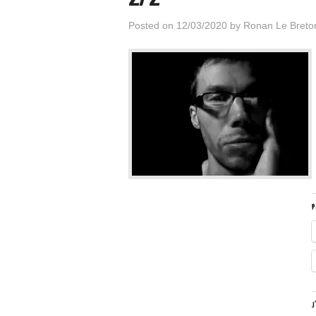
Posted on
12/03/2020
by
Ronan Le Breto
P
J