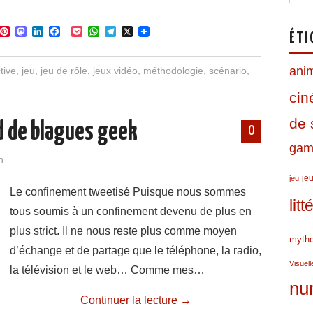
P
M
L
F
P
W
T
X
ÉTI
i
a
i
a
o
h
e
n
s
n
c
c
a
l
t
t
k
e
k
t
e
ani
tive
,
jeu
,
jeu de rôle
,
jeux vidéo
,
méthodologie
,
scénario
,
e
o
e
b
e
s
g
r
d
d
o
t
A
r
ci
e
o
I
o
p
a
s
n
n
k
p
m
t
de 
d de blagues geek
0
gami
n
jeu
jeu
Le confinement tweetisé Puisque nous sommes
lit
tous soumis à un confinement devenu de plus en
plus strict. Il ne nous reste plus comme moyen
mytho
d’échange et de partage que le téléphone, la radio,
Visuell
la télévision et le web… Comme mes…
nu
Continuer la lecture
→