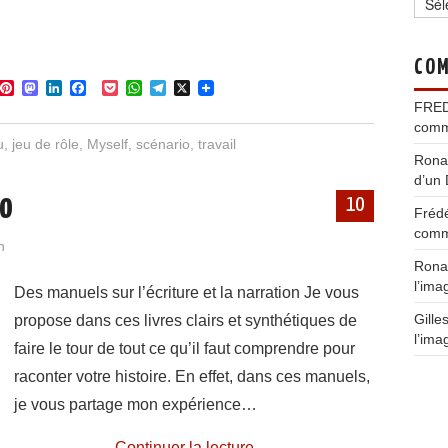
COM
P
M
L
F
P
W
T
X
i
a
i
a
o
h
e
FRE
n
s
n
c
c
a
l
comm
t
t
k
e
k
t
e
u
,
jeu de rôle
,
Myself
,
scénario
,
travail
e
o
e
b
e
s
g
Rona
r
d
d
o
t
A
r
d’un 
e
o
I
o
p
a
io
s
n
n
k
p
m
10
Fréd
t
comm
n
Rona
l’ima
Des manuels sur l’écriture et la narration Je vous
Gille
propose dans ces livres clairs et synthétiques de
l’ima
faire le tour de tout ce qu’il faut comprendre pour
raconter votre histoire. En effet, dans ces manuels,
je vous partage mon expérience…
Continuer la lecture
→