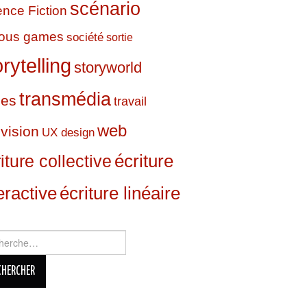
scénario
ence Fiction
ious games
société
sortie
orytelling
storyworld
transmédia
ies
travail
web
évision
UX design
écriture
iture collective
eractive
écriture linéaire
rcher :