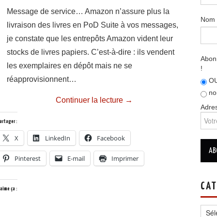
Message de service… Amazon n’assure plus la
Nom
livraison des livres en PoD Suite à vos messages,
je constate que les entrepôts Amazon vident leur
stocks de livres papiers. C’est-à-dire : ils vendent
Abonn
les exemplaires en dépôt mais ne se
!
réapprovisionnent…
OU
no
Continuer la lecture
→
Adres
artager :
X
LinkedIn
Facebook
Pinterest
E-mail
Imprimer
CAT
’aime ça :
Catég