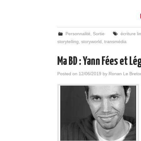
Personnalité
,
Sortie
écriture li
storytelling
,
storyworld
,
transmédia
Ma BD : Yann Fées et Lég
Posted on
12/06/2019
by
Ronan Le Breto