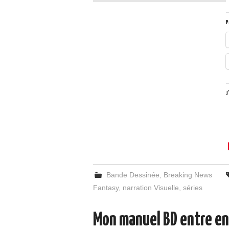
P
J
Bande Dessinée
,
Breaking News
Fantasy
,
narration Visuelle
,
séries
Mon manuel BD entre en