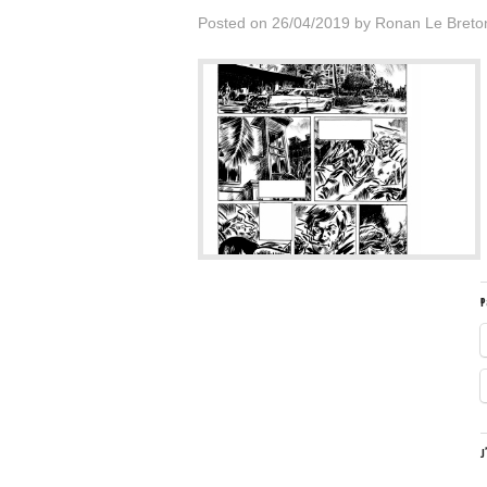
Posted on
26/04/2019
by
Ronan Le Breto
P
J