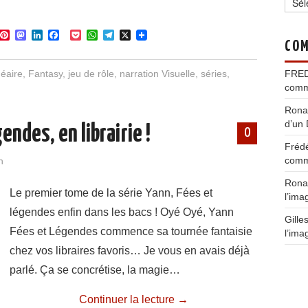
P
M
L
F
P
W
T
X
COM
i
a
i
a
o
h
e
n
s
n
c
c
a
l
t
t
k
e
k
t
e
néaire
,
Fantasy
,
jeu de rôle
,
narration Visuelle
,
séries
,
FRE
e
o
e
b
e
s
g
comm
r
d
d
o
t
A
r
e
o
I
o
p
a
Rona
s
n
n
k
p
m
t
d’un 
endes, en librairie !
0
Fréd
comm
n
Rona
Le premier tome de la série Yann, Fées et
l’ima
légendes enfin dans les bacs ! Oyé Oyé, Yann
Gille
Fées et Légendes commence sa tournée fantaisie
l’ima
chez vos libraires favoris… Je vous en avais déjà
parlé. Ça se concrétise, la magie…
Continuer la lecture
→