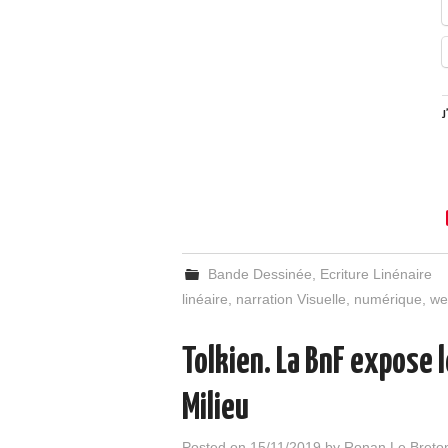
J
Bande Dessinée
,
Ecriture Linénaire
linéaire
,
narration Visuelle
,
numérique
,
we
Tolkien. La BnF expose 
Milieu
Posted on
15/11/2019
by
Ronan Le Breto