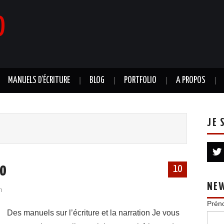
0
MANUELS D’ÉCRITURE
BLOG
PORTFOLIO
A PROPOS
JE 
io
10
NE
n
Prén
Des manuels sur l’écriture et la narration Je vous