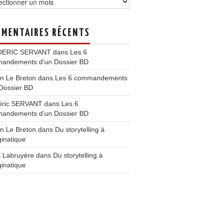
MENTAIRES RÉCENTS
DERIC SERVANT
dans
Les 6
andements d’un Dossier BD
n Le Breton
dans
Les 6 commandements
Dossier BD
éric SERVANT
dans
Les 6
andements d’un Dossier BD
n Le Breton
dans
Du storytelling à
ginatique
s Labruyère
dans
Du storytelling à
ginatique