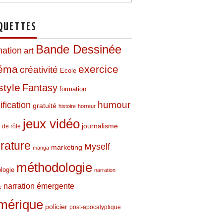
QUETTES
Bande Dessinée
mation
art
néma
exercice
créativité
Ecole
style
Fantasy
formation
humour
fication
gratuité
histoire
horreur
jeux vidéo
journalisme
 de rôle
térature
Myself
marketing
manga
méthodologie
logie
narration
narration émergente
e
mérique
policier
post-apocalyptique