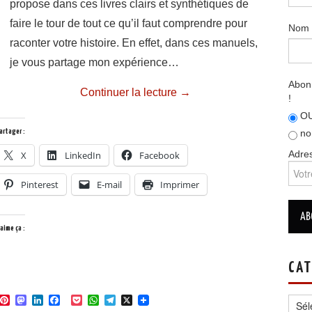
propose dans ces livres clairs et synthétiques de
faire le tour de tout ce qu’il faut comprendre pour
Nom
raconter votre histoire. En effet, dans ces manuels,
je vous partage mon expérience…
Abonn
Continuer la lecture
→
!
OU
artager :
no
Adres
X
LinkedIn
Facebook
Pinterest
E-mail
Imprimer
’aime ça :
CAT
Catég
P
M
L
F
P
W
T
X
i
a
i
a
o
h
e