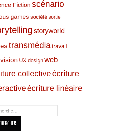
scénario
ence Fiction
ious games
société
sortie
orytelling
storyworld
transmédia
ies
travail
web
évision
UX design
écriture
iture collective
eractive
écriture linéaire
rcher :