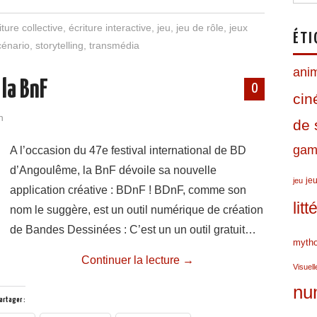
n
s
n
c
c
a
l
t
t
k
e
k
t
e
iture collective
,
écriture interactive
,
jeu
,
jeu de rôle
,
jeux
e
o
e
b
e
s
g
ÉTI
r
d
d
o
t
A
r
cénario
,
storytelling
,
transmédia
e
o
I
o
p
a
s
n
n
k
p
m
ani
t
 la BnF
0
ci
n
de 
gami
A l’occasion du 47e festival international de BD
d’Angoulême, la BnF dévoile sa nouvelle
jeu
jeu
application créative : BDnF ! BDnF, comme son
lit
nom le suggère, est un outil numérique de création
de Bandes Dessinées : C’est un un outil gratuit…
mytho
Continuer la lecture
→
Visuell
nu
artager :