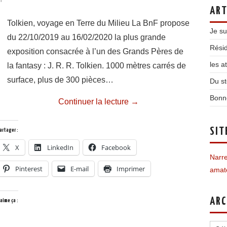
ART
Tolkien, voyage en Terre du Milieu La BnF propose
Je su
du 22/10/2019 au 16/02/2020 la plus grande
Résid
exposition consacrée à l’un des Grands Pères de
les a
la fantasy : J. R. R. Tolkien. 1000 mètres carrés de
surface, plus de 300 pièces…
Du st
Bonn
Continuer la lecture
→
SIT
artager :
X
LinkedIn
Facebook
Narre
Pinterest
E-mail
Imprimer
amate
ARC
’aime ça :
Archi