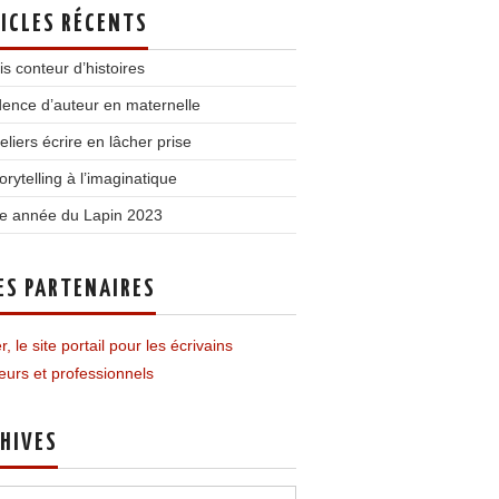
ICLES RÉCENTS
is conteur d’histoires
ence d’auteur en maternelle
teliers écrire en lâcher prise
orytelling à l’imaginatique
e année du Lapin 2023
ES PARTENAIRES
r, le site portail pour les écrivains
urs et professionnels
HIVES
ves