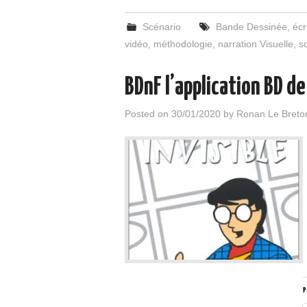
Scénario
Bande Dessinée
,
écr
vidéo
,
méthodologie
,
narration Visuelle
,
s
BDnF l’application BD de
Posted on
30/01/2020
by
Ronan Le Breto
P