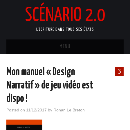
SCÉNARIO 2.0
L'ÉCRITURE DANS TOUS SES ÉTATS
MENU
ACCUEIL
Mon manuel « Design
3
ATELIERS ARTISTIQUES
Narratif » de jeu vidéo est
MANUELS D’ÉCRITURE
dispo !
BLOG
Posted on
11/12/2017
by
Ronan Le Breton
PORTFOLIO