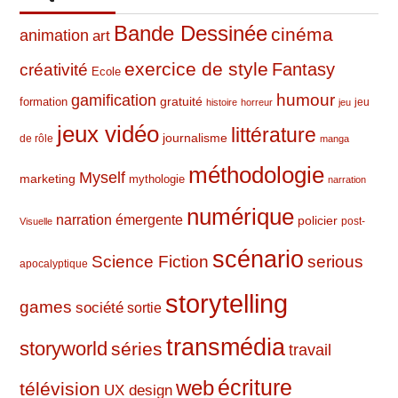
Bande Dessinée
cinéma
animation
art
exercice de style
Fantasy
créativité
Ecole
humour
gamification
formation
gratuité
jeu
histoire
horreur
jeu
jeux vidéo
littérature
journalisme
de rôle
manga
méthodologie
Myself
marketing
mythologie
narration
numérique
narration émergente
policier
post-
Visuelle
scénario
Science Fiction
serious
apocalyptique
storytelling
games
société
sortie
transmédia
storyworld
séries
travail
web
écriture
télévision
UX design