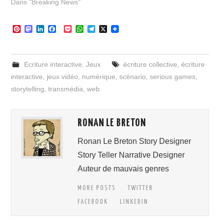
Dans "Breaking News"
P
M
L
F
P
W
T
X
i
a
i
a
o
h
e
n
s
n
c
c
a
l
t
t
k
e
k
t
e
e
o
e
b
e
s
g
Ecriture interactive
,
Jeux
écriture collective
,
écriture
r
d
d
o
t
A
r
e
o
I
o
p
a
interactive
,
jeux vidéo
,
numérique
,
scénario
,
serious games
,
s
n
n
k
p
m
storytelling
,
transmédia
,
web
t
RONAN LE BRETON
Ronan Le Breton Story Designer
Story Teller Narrative Designer
Auteur de mauvais genres
MORE POSTS
TWITTER
FACEBOOK
LINKEDIN