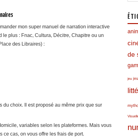
enaires
ÉTI
mmander mon super manuel de narration interactive
ani
 le plus : Fnac, Cultura, Décitre, Chapitre ou un
ci
Place des Libraires) :
de 
gami
jeu
jeu
lit
s du choix. Il est proposé au même prix que sur
mytho
Visuell
nu
 domicile, variables selon les plateformes. Mais vous
s ce cas, on vous offre les frais de port.