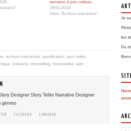
2020
semaine à prix cadeau
ART
cénario"
29/01/2018
Dans "Ecriture interactive"
Je su
Résid
les a
Du st
Bonn
ve
,
écriture interactive
,
gamification
,
jeux vidéo
,
rique
,
scénario
,
storytelling
,
transmédia
,
web
SIT
N
Narre
tory Designer Story Teller Narrative Designer
amate
s genres
TTER
FACEBOOK
LINKEDIN
ARC
Archi