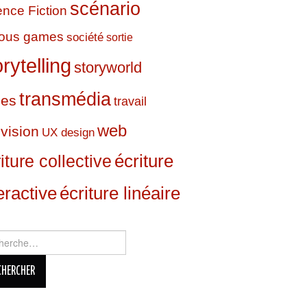
scénario
ence Fiction
ious games
société
sortie
orytelling
storyworld
transmédia
ies
travail
web
évision
UX design
écriture
iture collective
eractive
écriture linéaire
rcher :