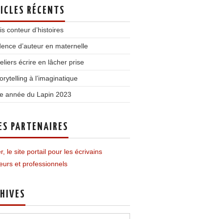
ICLES RÉCENTS
is conteur d’histoires
ence d’auteur en maternelle
teliers écrire en lâcher prise
orytelling à l’imaginatique
e année du Lapin 2023
ES PARTENAIRES
r, le site portail pour les écrivains
urs et professionnels
HIVES
ves