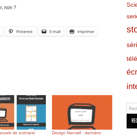
Sci
r, non ?
ser
st
Pinterest
E-mail
Imprimer
sér
tél
écr
int
Reche
nuels de scénario
Design Narratif : dernière