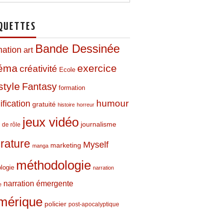
QUETTES
Bande Dessinée
mation
art
néma
exercice
créativité
Ecole
style
Fantasy
formation
humour
fication
gratuité
histoire
horreur
jeux vidéo
journalisme
 de rôle
térature
Myself
marketing
manga
méthodologie
logie
narration
narration émergente
e
mérique
policier
post-apocalyptique