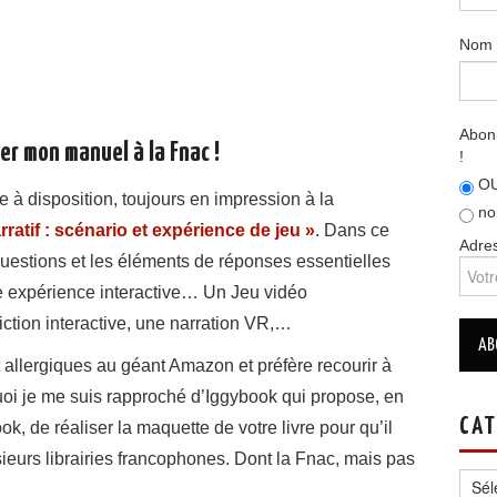
Nom
Abonn
r mon manuel à la Fnac !
!
OU
tre à disposition, toujours en impression à la
no
ratif : scénario et expérience de jeu »
. Dans ce
Adres
 questions et les éléments de réponses essentielles
ne expérience interactive… Un Jeu vidéo
ction interactive, une narration VR,…
t allergiques au géant Amazon et préfère recourir à
quoi je me suis rapproché d’Iggybook qui propose, en
CAT
k, de réaliser la maquette de votre livre pour qu’il
sieurs librairies francophones. Dont la Fnac, mais pas
Catég