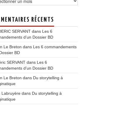
MENTAIRES RÉCENTS
DERIC SERVANT
dans
Les 6
andements d’un Dossier BD
n Le Breton
dans
Les 6 commandements
Dossier BD
éric SERVANT
dans
Les 6
andements d’un Dossier BD
n Le Breton
dans
Du storytelling à
ginatique
s Labruyère
dans
Du storytelling à
ginatique