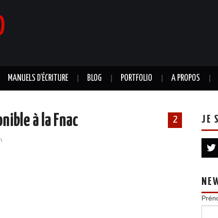
0
MANUELS D’ÉCRITURE
BLOG
PORTFOLIO
A PROPOS
nible à la Fnac
JE 
2
n
NE
Prén