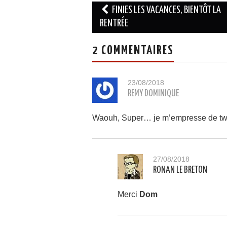
Navigation
FINIES LES VACANCES, BIENTÔT LA
des
RENTRÉE
articles
2 COMMENTAIRES
23/08/2018
REMY DOMINIQUE
Waouh, Super… je m’empresse de twit
27/08/2018
RONAN LE BRETON
Merci
Dom