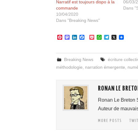
Narratif est toujours dispo à la
06/03/
commande
Dans "S
10/04/2020
Dans "Breaking News"
P
M
L
F
P
W
T
X
i
a
i
a
o
h
e
n
s
n
c
c
a
l
t
t
k
e
k
t
e
e
o
e
b
e
s
g
Breaking News
écriture collecti
r
d
d
o
t
A
r
e
o
I
o
p
a
méthodologie
,
narration émergente
,
numé
s
n
n
k
p
m
t
RONAN LE BRETO
Ronan Le Breton S
Auteur de mauvai
MORE POSTS
TWI