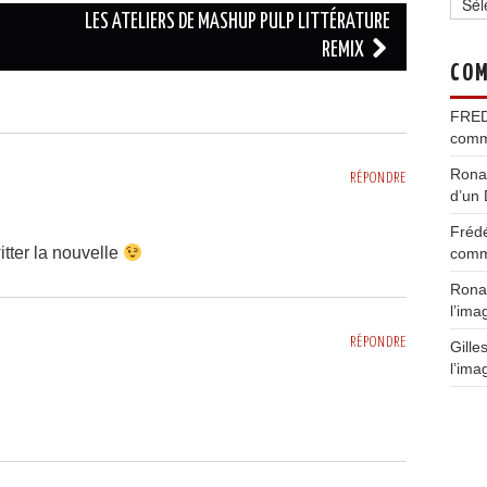
LES ATELIERS DE MASHUP PULP LITTÉRATURE
REMIX
COM
FRE
comm
Rona
RÉPONDRE
d’un 
Fréd
ter la nouvelle
comm
Rona
l’ima
RÉPONDRE
Gille
l’ima