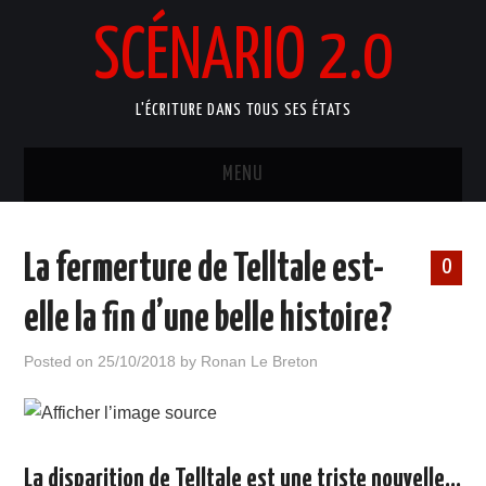
SCÉNARIO 2.0
L'ÉCRITURE DANS TOUS SES ÉTATS
MENU
ACCUEIL
La fermerture de Telltale est-
0
ATELIERS ARTISTIQUES
elle la fin d’une belle histoire?
MANUELS D’ÉCRITURE
Posted on
25/10/2018
by
Ronan Le Breton
BLOG
PORTFOLIO
La disparition de Telltale est une triste nouvelle…