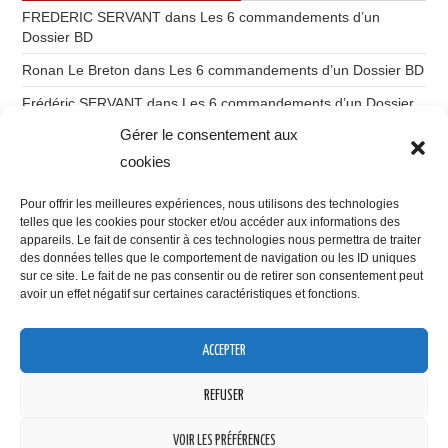
FREDERIC SERVANT
dans
Les 6 commandements d’un
Dossier BD
Ronan Le Breton
dans
Les 6 commandements d’un Dossier BD
Frédéric SERVANT
dans
Les 6 commandements d’un Dossier
BD
Gérer le consentement aux
Ronan Le Breton
dans
Du storytelling à l’imaginatique
cookies
Gilles Labruyère
dans
Du storytelling à l’imaginatique
Pour offrir les meilleures expériences, nous utilisons des technologies
telles que les cookies pour stocker et/ou accéder aux informations des
appareils. Le fait de consentir à ces technologies nous permettra de traiter
des données telles que le comportement de navigation ou les ID uniques
sur ce site. Le fait de ne pas consentir ou de retirer son consentement peut
avoir un effet négatif sur certaines caractéristiques et fonctions.
VOUS POUVEZ ME RETROUVER SUR
ACCEPTER
Confidentialité et cookies : ce site utilise des cookies. En continuant à
utiliser ce site Web, vous acceptez leur utilisation.
REFUSER
Pour en savoir plus, notamment sur la façon de contrôler les cookies,
consultez :
Politique relative aux cookies
VOIR LES PRÉFÉRENCES