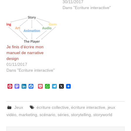
30/11/2017
Dans "Ecriture interactive"
Je finis d’écrire mon
manuel de narrative
design
01/11/2017
Dans "Ecriture interactive"
P
M
L
F
P
W
T
X
i
a
i
a
o
h
e
n
s
n
c
c
a
l
t
t
k
e
k
t
e
e
o
e
b
e
s
g
Jeux
écriture collective
,
écriture interactive
,
jeux
r
d
d
o
t
A
r
e
o
I
o
p
a
vidéo
,
marketing
,
scénario
,
séries
,
storytelling
,
storyworld
s
n
n
k
p
m
t