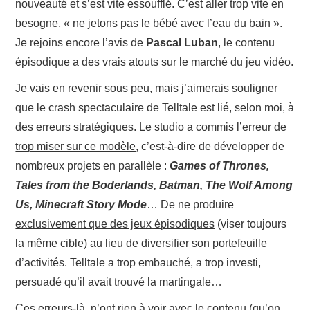
nouveauté et s’est vite essoufflé. C’est aller trop vite en
besogne, « ne jetons pas le bébé avec l’eau du bain ».
Je rejoins encore l’avis de
Pascal Luban
, le contenu
épisodique a des vrais atouts sur le marché du jeu vidéo.
Je vais en revenir sous peu, mais j’aimerais souligner
que le crash spectaculaire de Telltale est lié, selon moi, à
des erreurs stratégiques. Le studio a commis l’erreur de
trop miser sur ce modèle
, c’est-à-dire de développer de
nombreux projets en parallèle :
Games of Thrones,
Tales from the Boderlands, Batman, The Wolf Among
Us, Minecraft Story Mode
… De ne produire
exclusivement que des jeux épisodiques
(viser toujours
la même cible) au lieu de diversifier son portefeuille
d’activités. Telltale a trop embauché, a trop investi,
persuadé qu’il avait trouvé la martingale…
Ces erreurs-là n’ont rien à voir avec le contenu (qu’on