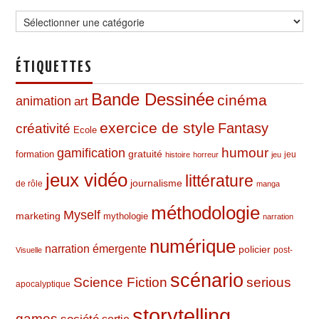
Catégories
ÉTIQUETTES
Bande Dessinée
cinéma
animation
art
exercice de style
Fantasy
créativité
Ecole
humour
gamification
formation
gratuité
jeu
histoire
horreur
jeu
jeux vidéo
littérature
journalisme
de rôle
manga
méthodologie
Myself
marketing
mythologie
narration
numérique
narration émergente
policier
post-
Visuelle
scénario
Science Fiction
serious
apocalyptique
storytelling
games