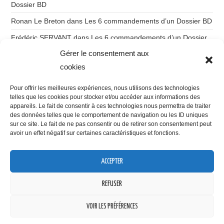
Dossier BD
Ronan Le Breton
dans
Les 6 commandements d’un Dossier BD
Frédéric SERVANT
dans
Les 6 commandements d’un Dossier
BD
Gérer le consentement aux
Ronan Le Breton
dans
Du storytelling à l’imaginatique
cookies
Gilles Labruyère
dans
Du storytelling à l’imaginatique
Pour offrir les meilleures expériences, nous utilisons des technologies
telles que les cookies pour stocker et/ou accéder aux informations des
appareils. Le fait de consentir à ces technologies nous permettra de traiter
des données telles que le comportement de navigation ou les ID uniques
sur ce site. Le fait de ne pas consentir ou de retirer son consentement peut
avoir un effet négatif sur certaines caractéristiques et fonctions.
VOUS POUVEZ ME RETROUVER SUR
ACCEPTER
Confidentialité et cookies : ce site utilise des cookies. En continuant à
utiliser ce site Web, vous acceptez leur utilisation.
REFUSER
Pour en savoir plus, notamment sur la façon de contrôler les cookies,
consultez :
Politique relative aux cookies
VOIR LES PRÉFÉRENCES
© 2026 Scénario 2.0. All rights reserved.