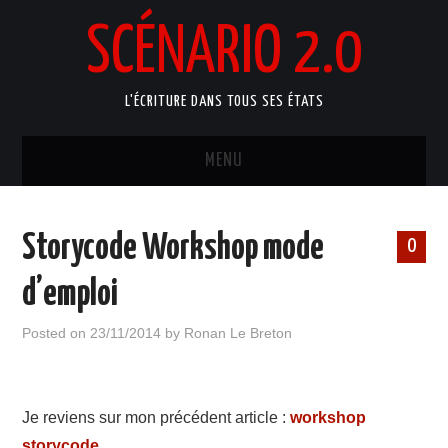
SCÉNARIO 2.0
L'ÉCRITURE DANS TOUS SES ÉTATS
MENU
ACCUEIL
Storycode Workshop mode
0
ATELIERS ARTISTIQUES
d’emploi
MANUELS D’ÉCRITURE
Posted on
23/11/2014
by
Ronan Le Breton
BLOG
PORTFOLIO
Je reviens sur mon précédent article :
workshop
storycode
.