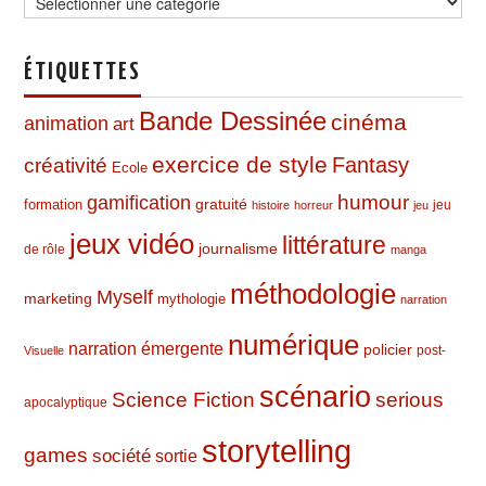
ÉTIQUETTES
Bande Dessinée
cinéma
animation
art
exercice de style
Fantasy
créativité
Ecole
humour
gamification
formation
gratuité
jeu
histoire
horreur
jeu
jeux vidéo
littérature
journalisme
de rôle
manga
méthodologie
Myself
marketing
mythologie
narration
numérique
narration émergente
policier
post-
Visuelle
scénario
Science Fiction
serious
apocalyptique
storytelling
games
société
sortie