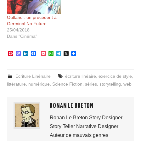
Outland : un précédent à
Germinal No Future
25/04/2018
Dans "Cinéma"
P
M
L
F
P
W
T
X
i
a
i
a
o
h
e
n
s
n
c
c
a
l
t
t
k
e
k
t
e
e
o
e
b
e
s
g
Ecriture Linénaire
écriture linéaire
,
exercice de style
,
r
d
d
o
t
A
r
e
o
I
o
p
a
littérature
,
numérique
,
Science Fiction
,
séries
,
storytelling
,
web
s
n
n
k
p
m
t
RONAN LE BRETON
Ronan Le Breton Story Designer
Story Teller Narrative Designer
Auteur de mauvais genres