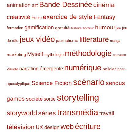
Bande Dessinée
cinéma
animation
art
exercice de style
Fantasy
créativité
Ecole
humour
gamification
formation
gratuité
jeu
histoire
horreur
jeu
jeux vidéo
littérature
journalisme
de rôle
manga
méthodologie
Myself
marketing
mythologie
narration
numérique
narration émergente
policier
post-
Visuelle
scénario
Science Fiction
serious
apocalyptique
storytelling
games
société
sortie
transmédia
storyworld
séries
travail
web
écriture
télévision
UX design