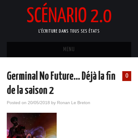
SCÉNARIO 2.0
L'ÉCRITURE DANS TOUS SES ÉTATS
MENU
ACCUEIL
Germinal No Future… Déjà la fin
0
ATELIERS ARTISTIQUES
de la saison 2
MANUELS D’ÉCRITURE
Posted on
20/05/2018
by
Ronan Le Breton
BLOG
PORTFOLIO