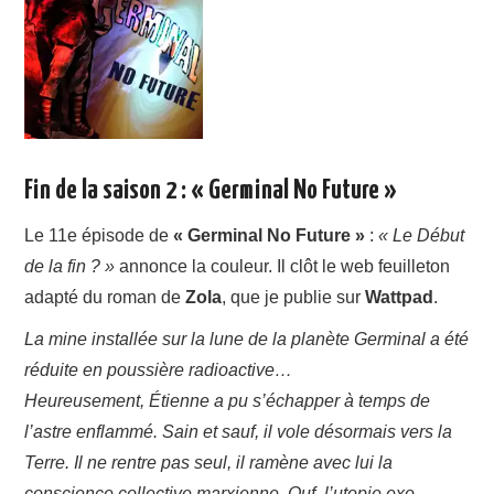
A PROPOS
CONTACT
Fin de la saison 2 : « Germinal No Future »
Le 11e épisode de
« Germinal No Future »
:
« Le Début
de la fin ? »
annonce la couleur. Il clôt le web feuilleton
adapté du roman de
Zola
, que je publie sur
Wattpad
.
La mine installée sur la lune de la planète Germinal a été
réduite en poussière radioactive…
Heureusement, Étienne a pu s’échapper à temps de
l’astre enflammé. Sain et sauf, il vole désormais vers la
Terre. Il ne rentre pas seul, il ramène avec lui la
conscience collective marxienne. Ouf, l’utopie exo-