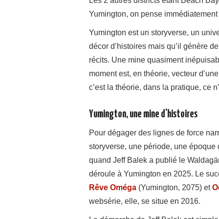
Les 2 autres districts étant Beach Ba
Yumington, on pense immédiatement 
Yumington est un storyverse, un univers
décor d’histoires mais qu’il génère d
récits. Une mine quasiment inépuisa
moment est, en théorie, vecteur d’une
c’est la théorie, dans la pratique, ce
Yumington, une mine d’histoires
Pour dégager des lignes de force narra
storyverse, une période, une époqu
quand Jeff Balek a publié le Waldagä
déroule à Yumington en 2025. Le succ
Rêve Oméga
(Yumington, 2075) et
O
websérie, elle, se situe en 2016.