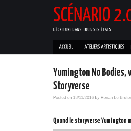
SCÉNARIO 2.
L'ÉCRITURE DANS TOUS SES ÉTATS
ACCUEIL
ATELIERS ARTISTIQUES
Yumington No Bodies, w
Storyverse
Posted on
18/11/2016
by
Ronan Le Breto
Quand le storyverse Yumington 