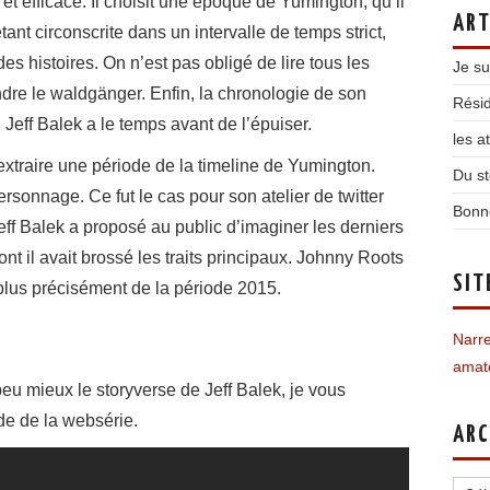
t efficace. Il choisit une époque de Yumington, qu’il
ART
ant circonscrite dans un intervalle de temps strict,
es histoires. On n’est pas obligé de lire tous les
Je su
dre le waldgänger. Enfin, la chronologie de son
Résid
Jeff Balek a le temps avant de l’épuiser.
les a
extraire une période de la timeline de Yumington.
Du st
personnage. Ce fut le cas pour son atelier de twitter
Bonn
Jeff Balek a proposé au public d’imaginer les derniers
nt il avait brossé les traits principaux. Johnny Roots
SIT
plus précisément de la période 2015.
Narre
amate
u mieux le storyverse de Jeff Balek, je vous
de de la websérie.
ARC
Archi