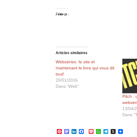
J’aime ça :
Articles similaires
Webséries: le site et
maintenant le livre qui vous dit
tout!
20/01/2016
Dans "Web"
Pitch :
websér
13/04/
Dans "
P
M
L
F
P
W
T
X
i
a
i
a
o
h
e