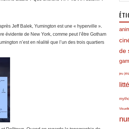
ÉTI
rès Jeff Balek, Yumington est une « hyperville ».
ani
re évidente de New York, comme peut l’être Gotham
ci
umington n’est en réalité que l’un des trois quartiers
de 
gami
jeu
jeu
lit
mytho
Visuell
nu