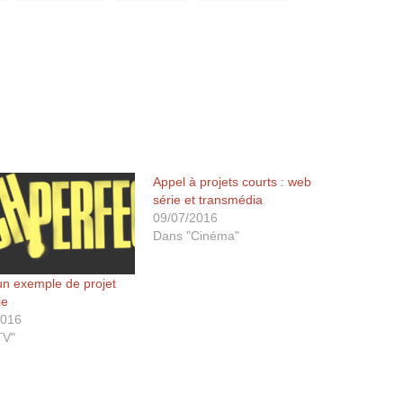
Appel à projets courts : web
série et transmédia
09/07/2016
Dans "Cinéma"
 un exemple de projet
ie
2016
TV"