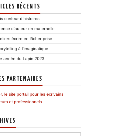
ICLES RÉCENTS
is conteur d’histoires
ence d’auteur en maternelle
teliers écrire en lâcher prise
orytelling à l’imaginatique
e année du Lapin 2023
ES PARTENAIRES
r, le site portail pour les écrivains
urs et professionnels
HIVES
ves