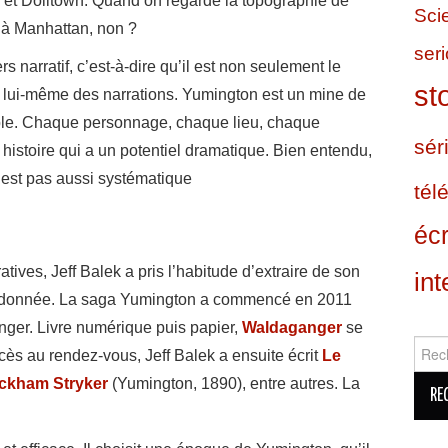
y et Dolltown. Quand on regarde la topographie de
Sci
à Manhattan, non ?
ser
 narratif, c’est-à-dire qu’il est non seulement le
st
e lui-même des narrations. Yumington est un mine de
ble. Chaque personnage, chaque lieu, chaque
sér
 histoire qui a un potentiel dramatique. Bien entendu,
 n’est pas aussi systématique
tél
écr
tives, Jeff Balek a pris l’habitude d’extraire de son
int
e donnée. La saga Yumington a commencé en 2011
nger. Livre numérique puis papier,
Waldaganger
se
Reche
ès au rendez-vous, Jeff Balek a ensuite écrit
Le
ckham Stryker
(Yumington, 1890), entre autres. La