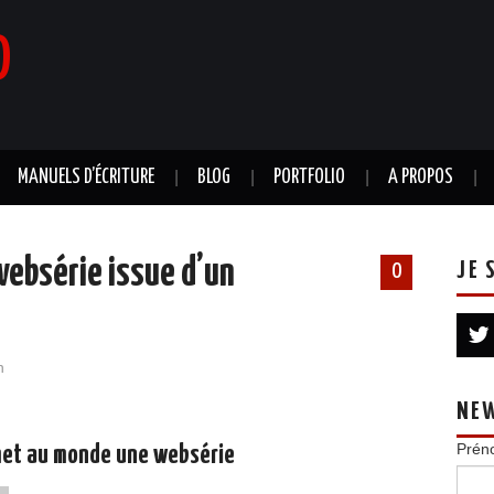
0
MANUELS D’ÉCRITURE
BLOG
PORTFOLIO
A PROPOS
ebsérie issue d’un
JE 
0
n
NE
Prén
met au monde une websérie