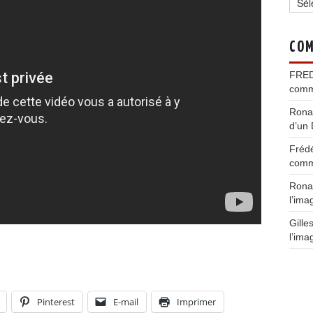
COM
FRE
comm
Rona
d’un 
Fréd
comm
Rona
l’ima
Gille
l’ima
Pinterest
E-mail
Imprimer