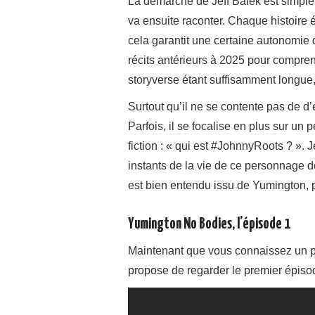
La démarche de Jeff Balek est simple e
va ensuite raconter. Chaque histoire ét
cela garantit une certaine autonomie d
récits antérieurs à 2025 pour compren
storyverse étant suffisamment longue, 
Surtout qu’il ne se contente pas de d’
Parfois, il se focalise en plus sur un 
fiction : « qui est #JohnnyRoots ? ». 
instants de la vie de ce personnage do
est bien entendu issu de Yumington, 
Yumington No Bodies, l’épisode 1
Maintenant que vous connaissez un pe
propose de regarder le premier épiso