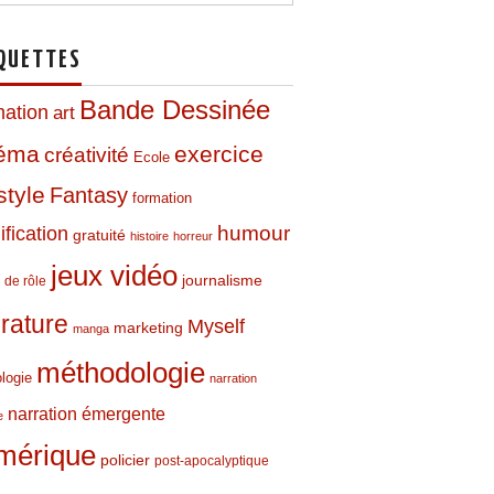
QUETTES
Bande Dessinée
mation
art
néma
exercice
créativité
Ecole
style
Fantasy
formation
humour
fication
gratuité
histoire
horreur
jeux vidéo
journalisme
 de rôle
térature
Myself
marketing
manga
méthodologie
logie
narration
narration émergente
e
mérique
policier
post-apocalyptique