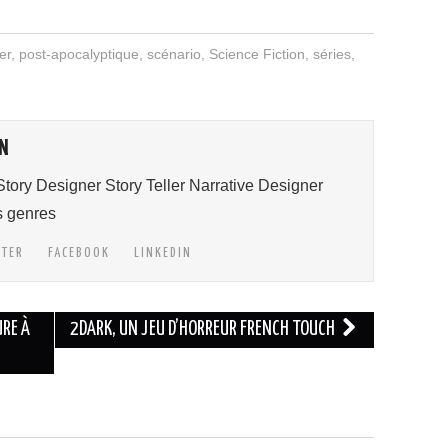
er
,
post-apocalyptique
,
scénario
,
Science Fiction
,
séries
,
N
tory Designer Story Teller Narrative Designer
s genres
TTER
FACEBOOK
LINKEDIN
URE À
2DARK, UN JEU D’HORREUR FRENCH TOUCH