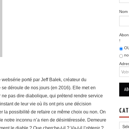
Nom
Abonn
!
OU
no
Adres
websérie porté par Jeff Balek, créateur du
 se déroule de nos jours (en 2016). Elle met en
ne pas dire diabolique, qui prétend rendre service
instant de leur vie où ils ont pris une décision
CAT
ner la possibilité de refaire ce même choix ou non. On
e notre inconnu n’a rien de désintéressée. Demeure
Catég
nt le diable ? Que cherche-t-il ? Va-t-il l’obtenir ?