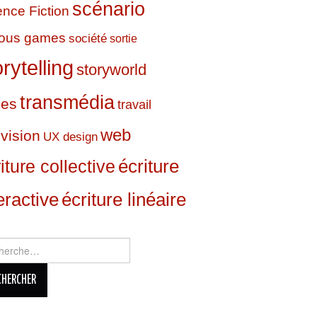
scénario
ence Fiction
ious games
société
sortie
orytelling
storyworld
transmédia
ies
travail
web
évision
UX design
écriture
iture collective
eractive
écriture linéaire
rcher :