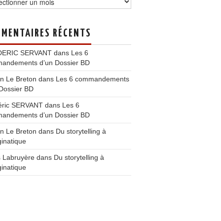
MENTAIRES RÉCENTS
DERIC SERVANT
dans
Les 6
andements d’un Dossier BD
n Le Breton
dans
Les 6 commandements
Dossier BD
éric SERVANT
dans
Les 6
andements d’un Dossier BD
n Le Breton
dans
Du storytelling à
ginatique
s Labruyère
dans
Du storytelling à
ginatique