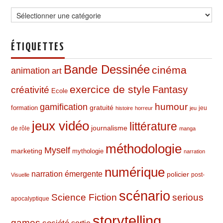
Catégories
ÉTIQUETTES
Bande Dessinée
cinéma
animation
art
exercice de style
Fantasy
créativité
Ecole
humour
gamification
formation
gratuité
jeu
histoire
horreur
jeu
jeux vidéo
littérature
journalisme
de rôle
manga
méthodologie
Myself
marketing
mythologie
narration
numérique
narration émergente
policier
post-
Visuelle
scénario
Science Fiction
serious
apocalyptique
storytelling
games