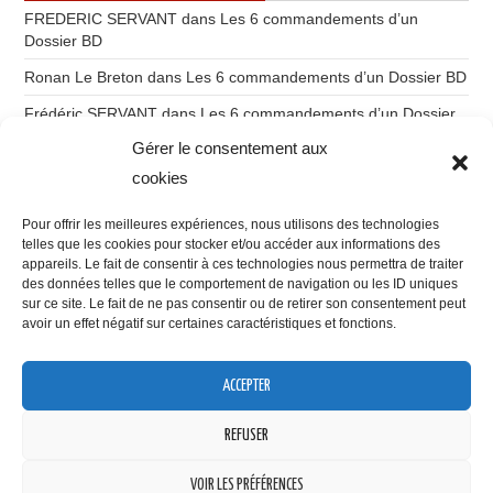
FREDERIC SERVANT
dans
Les 6 commandements d’un
Dossier BD
Ronan Le Breton
dans
Les 6 commandements d’un Dossier BD
Frédéric SERVANT
dans
Les 6 commandements d’un Dossier
BD
Gérer le consentement aux
Ronan Le Breton
dans
Du storytelling à l’imaginatique
cookies
Gilles Labruyère
dans
Du storytelling à l’imaginatique
Pour offrir les meilleures expériences, nous utilisons des technologies
telles que les cookies pour stocker et/ou accéder aux informations des
appareils. Le fait de consentir à ces technologies nous permettra de traiter
des données telles que le comportement de navigation ou les ID uniques
sur ce site. Le fait de ne pas consentir ou de retirer son consentement peut
avoir un effet négatif sur certaines caractéristiques et fonctions.
VOUS POUVEZ ME RETROUVER SUR
ACCEPTER
Confidentialité et cookies : ce site utilise des cookies. En continuant à
utiliser ce site Web, vous acceptez leur utilisation.
REFUSER
Pour en savoir plus, notamment sur la façon de contrôler les cookies,
consultez :
Politique relative aux cookies
VOIR LES PRÉFÉRENCES