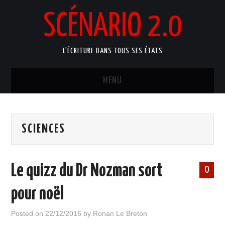
SCÉNARIO 2.0
L'ÉCRITURE DANS TOUS SES ÉTATS
MENU
ACCUEIL
SCIENCES
ATELIERS ARTISTIQUES
MANUELS D’ÉCRITURE
Le quizz du Dr Nozman sort
0
BLOG
pour noël
PORTFOLIO
Posted on
22/12/2016
by
Ronan Le Breton