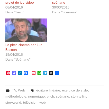
projet de jeu vidéo
scénario
06/04/2016
30/03/2016
Dans "Jeux"
Dans "Scénario"
Le pitch cinéma par Luc
Besson
19/04/2016
Dans "Scénario"
P
M
L
F
P
W
T
X
i
a
i
a
o
h
e
n
s
n
c
c
a
l
t
t
k
e
k
t
e
e
o
e
b
e
s
g
TV
,
Web
écriture linéaire
,
exercice de style
,
r
d
d
o
t
A
r
e
o
I
o
p
a
méthodologie
,
numérique
,
pitch
,
scénario
,
storytelling
,
s
n
n
k
p
m
storyworld
,
télévision
,
web
t