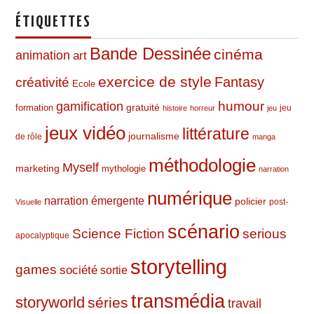
ÉTIQUETTES
Bande Dessinée
cinéma
animation
art
exercice de style
Fantasy
créativité
Ecole
humour
gamification
formation
gratuité
jeu
histoire
horreur
jeu
jeux vidéo
littérature
journalisme
de rôle
manga
méthodologie
Myself
marketing
mythologie
narration
numérique
narration émergente
policier
post-
Visuelle
scénario
Science Fiction
serious
apocalyptique
storytelling
games
société
sortie
transmédia
storyworld
séries
travail