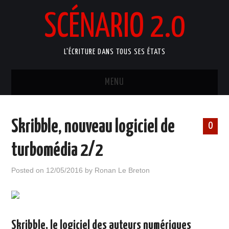
SCÉNARIO 2.0
L'ÉCRITURE DANS TOUS SES ÉTATS
MENU
ACCUEIL
Skribble, nouveau logiciel de
0
ATELIERS ARTISTIQUES
turbomédia 2/2
MANUELS D’ÉCRITURE
Posted on
12/05/2016
by
Ronan Le Breton
BLOG
PORTFOLIO
Skribble, le logiciel des auteurs numériques