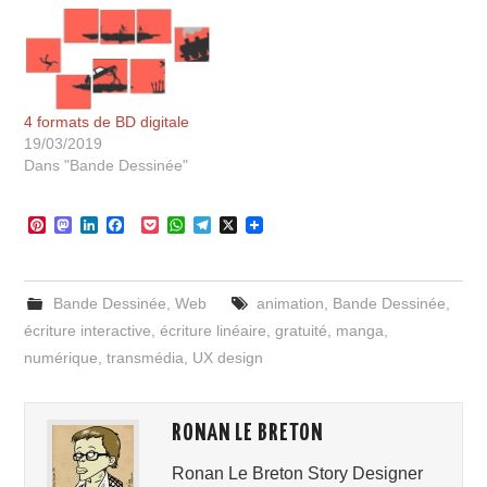
4 formats de BD digitale
19/03/2019
Dans "Bande Dessinée"
P
M
L
F
P
W
T
X
i
a
i
a
o
h
e
n
s
n
c
c
a
l
t
t
k
e
k
t
e
e
o
e
b
e
s
g
Bande Dessinée
,
Web
animation
,
Bande Dessinée
,
r
d
d
o
t
A
r
e
o
I
o
p
a
écriture interactive
,
écriture linéaire
,
gratuité
,
manga
,
s
n
n
k
p
m
numérique
,
transmédia
,
UX design
t
RONAN LE BRETON
Ronan Le Breton Story Designer