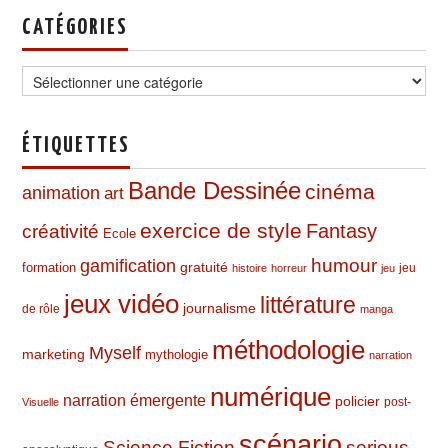
CATÉGORIES
Catégories
ÉTIQUETTES
Bande Dessinée
cinéma
animation
art
exercice de style
Fantasy
créativité
Ecole
humour
gamification
formation
gratuité
jeu
histoire
horreur
jeu
jeux vidéo
littérature
journalisme
de rôle
manga
méthodologie
Myself
marketing
mythologie
narration
numérique
narration émergente
policier
post-
Visuelle
scénario
Science Fiction
serious