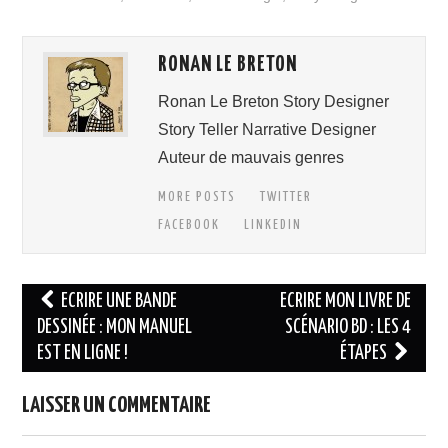
s
n
n
k
p
m
t
RONAN LE BRETON
Ronan Le Breton Story Designer
Story Teller Narrative Designer
Auteur de mauvais genres
MORE POSTS
TWITTER
FACEBOOK
LINKEDIN
Navigation
ECRIRE UNE BANDE
ECRIRE MON LIVRE DE
des
DESSINÉE : MON MANUEL
SCÉNARIO BD : LES 4
EST EN LIGNE !
ÉTAPES
articles
LAISSER UN COMMENTAIRE