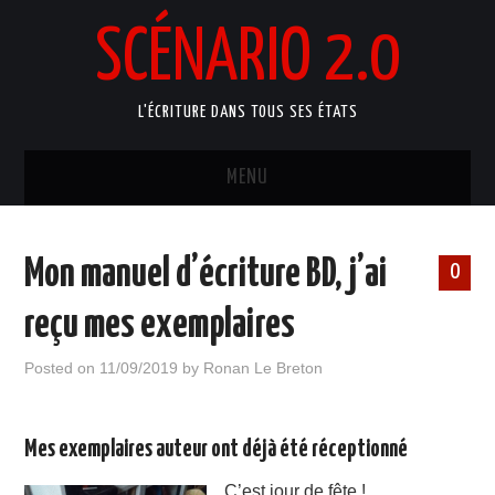
SCÉNARIO 2.0
L'ÉCRITURE DANS TOUS SES ÉTATS
MENU
ACCUEIL
Mon manuel d’écriture BD, j’ai
0
ATELIERS ARTISTIQUES
reçu mes exemplaires
MANUELS D’ÉCRITURE
Posted on
11/09/2019
by
Ronan Le Breton
BLOG
Mes exemplaires auteur ont déjà été réceptionné
PORTFOLIO
C’est jour de fête !