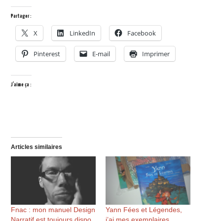
Partager :
X
LinkedIn
Facebook
Pinterest
E-mail
Imprimer
J’aime ça :
Articles similaires
Fnac : mon manuel Design
Yann Fées et Légendes,
Narratif est toujours dispo
j’ai mes exemplaires