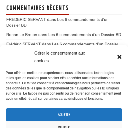
COMMENTAIRES RÉCENTS
FREDERIC SERVANT
dans
Les 6 commandements d’un
Dossier BD
Ronan Le Breton
dans
Les 6 commandements d’un Dossier BD
Frédéric SERVANT
dans
Les 6 commandements d’un Dossier
BD
Gérer le consentement aux
Ronan Le Breton
dans
Du storytelling à l’imaginatique
cookies
Gilles Labruyère
dans
Du storytelling à l’imaginatique
Pour offrir les meilleures expériences, nous utilisons des technologies
telles que les cookies pour stocker et/ou accéder aux informations des
appareils. Le fait de consentir à ces technologies nous permettra de traiter
des données telles que le comportement de navigation ou les ID uniques
sur ce site. Le fait de ne pas consentir ou de retirer son consentement peut
avoir un effet négatif sur certaines caractéristiques et fonctions.
VOUS POUVEZ ME RETROUVER SUR
ACCEPTER
Confidentialité et cookies : ce site utilise des cookies. En continuant à
utiliser ce site Web, vous acceptez leur utilisation.
REFUSER