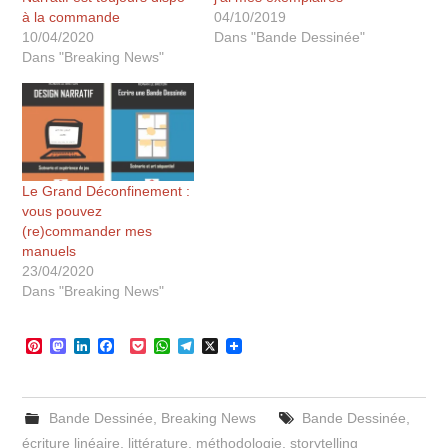
à la commande
04/10/2019
10/04/2020
Dans "Bande Dessinée"
Dans "Breaking News"
Le Grand Déconfinement :
vous pouvez
(re)commander mes
manuels
23/04/2020
Dans "Breaking News"
P
M
L
F
P
W
T
X
i
a
i
a
o
h
e
n
s
n
c
c
a
l
t
t
k
e
k
t
e
e
o
e
b
e
s
g
Bande Dessinée
,
Breaking News
Bande Dessinée
,
r
d
d
o
t
A
r
e
o
I
o
p
a
écriture linéaire
,
littérature
,
méthodologie
,
storytelling