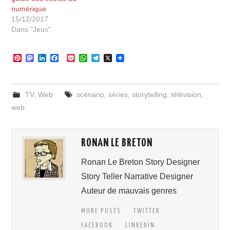
numérique
15/12/2017
Dans "Jeux"
P
M
L
F
P
W
T
X
i
a
i
a
o
h
e
n
s
n
c
c
a
l
t
t
k
e
k
t
e
e
o
e
b
e
s
g
TV
,
Web
scénario
,
séries
,
storytelling
,
télévision
,
r
d
d
o
t
A
r
e
o
I
o
p
a
web
s
n
n
k
p
m
t
RONAN LE BRETON
Ronan Le Breton Story Designer
Story Teller Narrative Designer
Auteur de mauvais genres
MORE POSTS
TWITTER
FACEBOOK
LINKEDIN