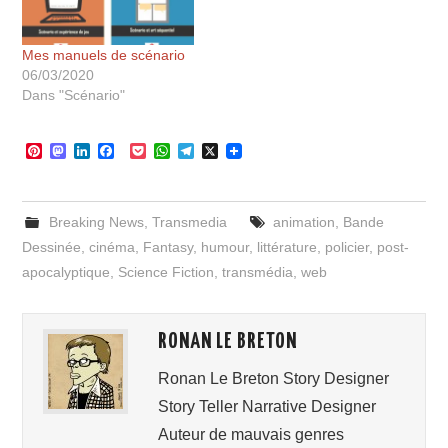
Mes manuels de scénario
06/03/2020
Dans "Scénario"
P
M
L
F
P
W
T
X
i
a
i
a
o
h
e
n
s
n
c
c
a
l
t
t
k
e
k
t
e
e
o
e
b
e
s
g
Breaking News
,
Transmedia
animation
,
Bande
r
d
d
o
t
A
r
e
o
I
o
p
a
Dessinée
,
cinéma
,
Fantasy
,
humour
,
littérature
,
policier
,
post-
s
n
n
k
p
m
apocalyptique
,
Science Fiction
,
transmédia
,
web
t
RONAN LE BRETON
Ronan Le Breton Story Designer
Story Teller Narrative Designer
Auteur de mauvais genres