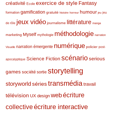
exercice de style
Fantasy
créativité
Ecole
humour
gamification
formation
gratuité
jeu
histoire
horreur
jeu
jeux vidéo
littérature
journalisme
de rôle
manga
méthodologie
Myself
marketing
mythologie
narration
numérique
narration émergente
policier
post-
Visuelle
scénario
Science Fiction
serious
apocalyptique
storytelling
games
société
sortie
transmédia
storyworld
séries
travail
web
écriture
télévision
UX design
écriture interactive
collective