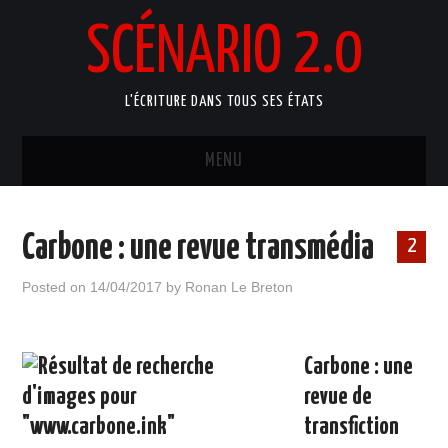
SCÉNARIO 2.0
L'ÉCRITURE DANS TOUS SES ÉTATS
MENU
ACCUEIL
Carbone : une revue transmédia
2
ATELIERS ARTISTIQUES
Posted on
14/04/2017
by
Ronan Le Breton
MANUELS D’ÉCRITURE
BLOG
Carbone : une
revue de
PORTFOLIO
transfiction