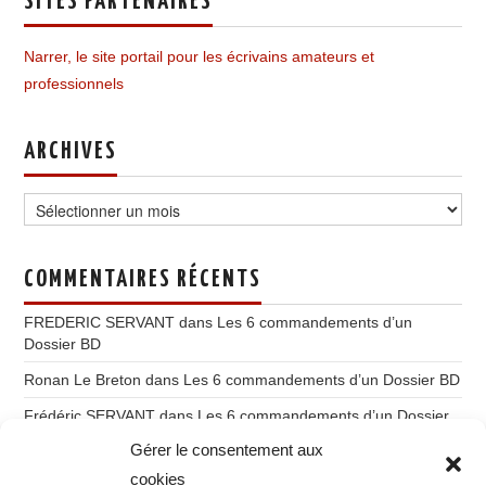
SITES PARTENAIRES
Narrer, le site portail pour les écrivains amateurs et
professionnels
ARCHIVES
Archives
COMMENTAIRES RÉCENTS
FREDERIC SERVANT
dans
Les 6 commandements d’un
Dossier BD
Ronan Le Breton
dans
Les 6 commandements d’un Dossier BD
Frédéric SERVANT
dans
Les 6 commandements d’un Dossier
BD
Gérer le consentement aux
Ronan Le Breton
dans
Du storytelling à l’imaginatique
cookies