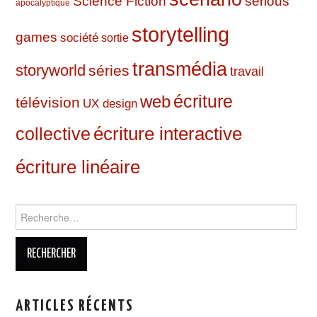
Science Fiction
serious
apocalyptique
storytelling
games
société
sortie
transmédia
storyworld
séries
travail
web
écriture
télévision
UX design
écriture interactive
collective
écriture linéaire
Rechercher :
ARTICLES RÉCENTS