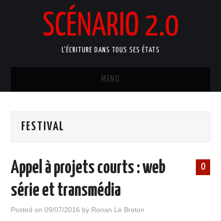
SCÉNARIO 2.0
L'ÉCRITURE DANS TOUS SES ÉTATS
MENU
ACCUEIL
FESTIVAL
ATELIERS ARTISTIQUES
MANUELS D’ÉCRITURE
Appel à projets courts : web
0
BLOG
série et transmédia
PORTFOLIO
Posted on
09/07/2016
by
Ronan Le Breton