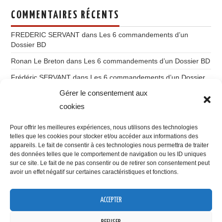
COMMENTAIRES RÉCENTS
FREDERIC SERVANT
dans
Les 6 commandements d’un
Dossier BD
Ronan Le Breton
dans
Les 6 commandements d’un Dossier BD
Frédéric SERVANT
dans
Les 6 commandements d’un Dossier
BD
Gérer le consentement aux
Ronan Le Breton
dans
Du storytelling à l’imaginatique
cookies
Gilles Labruyère
dans
Du storytelling à l’imaginatique
Pour offrir les meilleures expériences, nous utilisons des technologies
telles que les cookies pour stocker et/ou accéder aux informations des
appareils. Le fait de consentir à ces technologies nous permettra de traiter
des données telles que le comportement de navigation ou les ID uniques
sur ce site. Le fait de ne pas consentir ou de retirer son consentement peut
avoir un effet négatif sur certaines caractéristiques et fonctions.
VOUS POUVEZ ME RETROUVER SUR
ACCEPTER
Confidentialité et cookies : ce site utilise des cookies. En continuant à
utiliser ce site Web, vous acceptez leur utilisation.