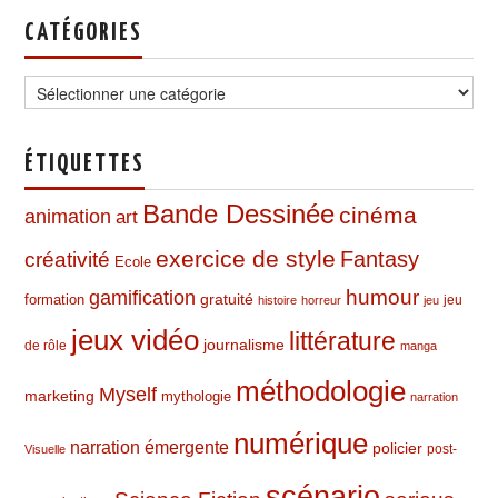
CATÉGORIES
Catégories
ÉTIQUETTES
Bande Dessinée
cinéma
animation
art
exercice de style
Fantasy
créativité
Ecole
humour
gamification
formation
gratuité
jeu
histoire
horreur
jeu
jeux vidéo
littérature
journalisme
de rôle
manga
méthodologie
Myself
marketing
mythologie
narration
numérique
narration émergente
policier
post-
Visuelle
scénario